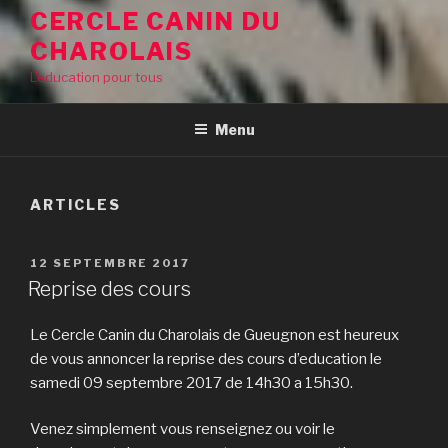
CERCLE CANIN DU
CHAROLAIS
L'education pour tous
Menu
ARTICLES
PUBLIÉ
12 SEPTEMBRE 2017
LE
Reprise des cours
Le Cercle Canin du Charolais de Gueugnon est heureux
de vous annoncer la reprise des cours d’education le
samedi 09 septembre 2017 de 14h30 a 15h30.
Venez simplement vous renseignez ou voir le